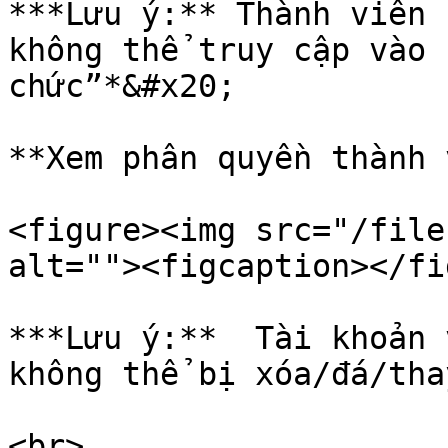
***Lưu ý:** Thành viên 
không thể truy cập vào 
chức”*&#x20;

**Xem phân quyền thành 
<figure><img src="/file
alt=""><figcaption></fi
***Lưu ý:**  Tài khoản 
không thể bị xóa/đá/tha