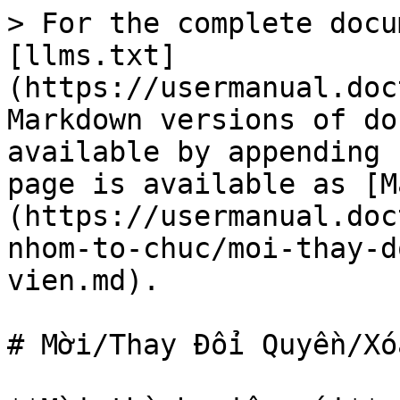
> For the complete docu
[llms.txt]
(https://usermanual.doc
Markdown versions of do
available by appending 
page is available as [M
(https://usermanual.doc
nhom-to-chuc/moi-thay-d
vien.md).

# Mời/Thay Đổi Quyền/Xó