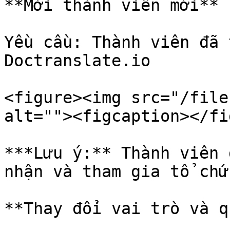
**Mời thành viên mới**

Yều cầu: Thành viên đã 
Doctranslate.io

<figure><img src="/file
alt=""><figcaption></fi
***Lưu ý:** Thành viên 
nhận và tham gia tổ chứ
**Thay đổi vai trò và q